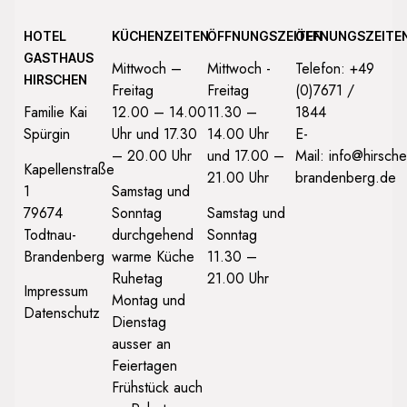
HOTEL
KÜCHENZEITEN
ÖFFNUNGSZEITEN
ÖFFNUNGSZEITE
GASTHAUS
Mittwoch –
Mittwoch -
Telefon: +49
HIRSCHEN
Freitag
Freitag
(0)7671 /
Familie Kai
12.00 – 14.00
11.30 –
1844
Spürgin
Uhr und 17.30
14.00 Uhr
E-
– 20.00 Uhr
und 17.00 –
Mail:
info@hirsche
Kapellenstraße
21.00 Uhr
brandenberg.de
1
Samstag und
79674
Sonntag
Samstag und
Todtnau-
durchgehend
Sonntag
Brandenberg
warme Küche
11.30 –
Ruhetag
21.00 Uhr
Impressum
Montag und
Datenschutz
Dienstag
ausser an
Feiertagen
Frühstück auch