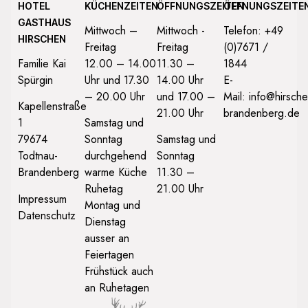
HOTEL
KÜCHENZEITEN
ÖFFNUNGSZEITEN
ÖFFNUNGSZEITE
GASTHAUS
Mittwoch –
Mittwoch -
Telefon: +49
HIRSCHEN
Freitag
Freitag
(0)7671 /
Familie Kai
12.00 – 14.00
11.30 –
1844
Spürgin
Uhr und 17.30
14.00 Uhr
E-
– 20.00 Uhr
und 17.00 –
Mail:
info@hirsche
Kapellenstraße
21.00 Uhr
brandenberg.de
1
Samstag und
79674
Sonntag
Samstag und
Todtnau-
durchgehend
Sonntag
Brandenberg
warme Küche
11.30 –
Ruhetag
21.00 Uhr
Impressum
Montag und
Datenschutz
Dienstag
ausser an
Feiertagen
Frühstück auch
an Ruhetagen